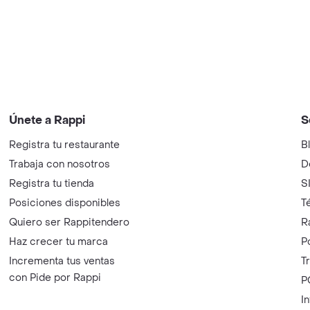
Únete a Rappi
S
Registra tu restaurante
B
Trabaja con nosotros
D
Registra tu tienda
S
Posiciones disponibles
T
Quiero ser Rappitendero
R
Haz crecer tu marca
P
Incrementa tus ventas
T
con Pide por Rappi
P
I