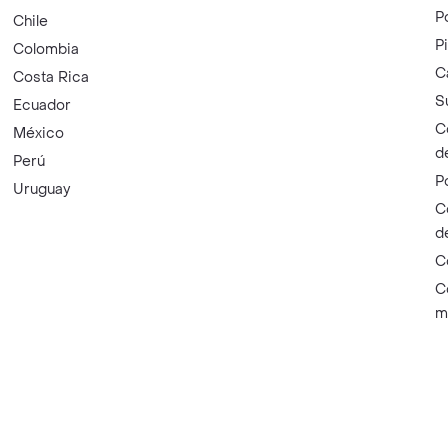
P
Chile
P
Colombia
C
Costa Rica
S
Ecuador
C
México
d
Perú
P
Uruguay
C
d
C
C
m