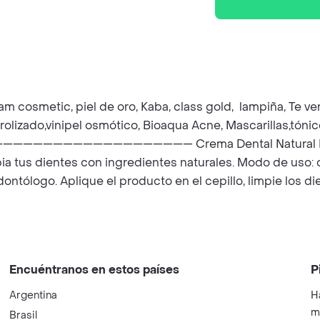
am cosmetic, piel de oro, Kaba, class gold, lampiña, Te ver
rolizado,vinipel osmótico, Bioaqua Acne, Mascarillas,tóni
—————————— Crema Dental Natural HGW - Libre
mpia tus dientes con ingredientes naturales. Modo de uso:
ontólogo. Aplique el producto en el cepillo, limpie los 
Encuéntranos en estos países
P
Argentina
H
m
Brasil