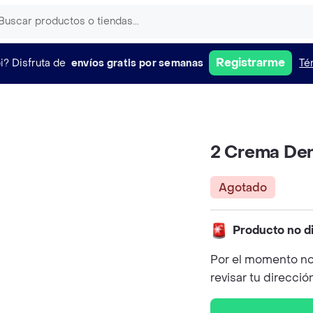
Registrarme
i?
Disfruta de
envíos gratis por semanas
Té
2 Crema Den
Agotado
Producto no d
Por el momento no
revisar tu direcció