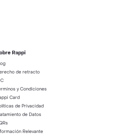
obre Rappi
log
erecho de retracto
IC
érminos y Condiciones
appi Card
olíticas de Privacidad
ratamiento de Datos
QRs
nformación Relevante