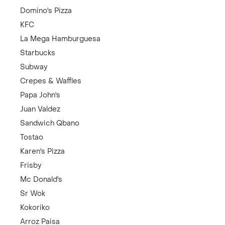
Domino's Pizza
KFC
La Mega Hamburguesa
Starbucks
Subway
Crepes & Waffles
Papa John's
Juan Valdez
Sandwich Qbano
Tostao
Karen's Pizza
Frisby
Mc Donald's
Sr Wok
Kokoriko
Arroz Paisa