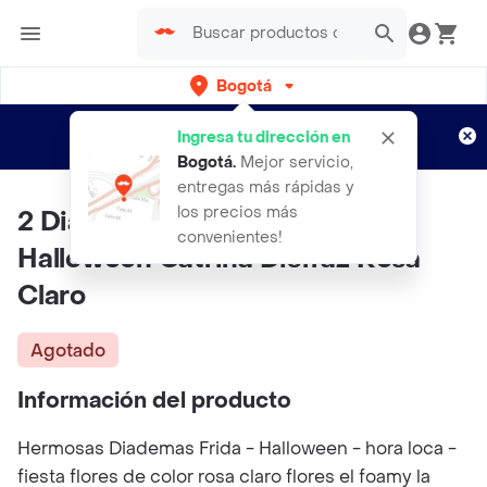
Bogotá
Regístrate
¿Nuevo en Rappi?
y disfruta de
Ingresa tu dirección en
envíos gratis por semanas
Aplican TyC
Bogotá
.
Mejor servicio,
entregas más rápidas y
los precios más
2 Diademas Rosas Foamy Para
convenientes!
Halloween Catrina Disfraz Rosa
Claro
Agotado
Información del producto
Hermosas Diademas Frida - Halloween - hora loca -
fiesta flores de color rosa claro flores el foamy la