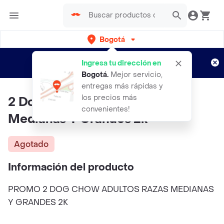
Bogotá
Regístrate
¿Nuevo en Rappi?
y disfruta de
Ingresa tu dirección en
envíos gratis por semanas
Aplican TyC
Bogotá
.
Mejor servicio,
entregas más rápidas y
los precios más
2 Dog Chow Adultos Razas
convenientes!
Medianas Y Grandes 2k
Agotado
Información del producto
PROMO 2 DOG CHOW ADULTOS RAZAS MEDIANAS
Y GRANDES 2K