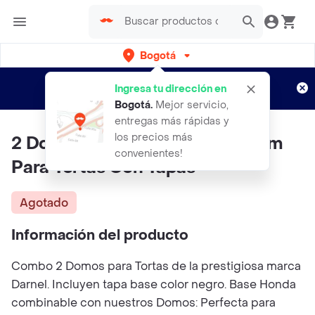
Bogotá
Regístrate
¿Nuevo en Rappi?
y disfruta de
Ingresa tu dirección en
envíos gratis por semanas
Aplican TyC
Bogotá
.
Mejor servicio,
entregas más rápidas y
los precios más
2 Domos Darnel Redondo 30 Cm
convenientes!
Para Tortas Con Tapas
Agotado
Información del producto
Combo 2 Domos para Tortas de la prestigiosa marca
Darnel. Incluyen tapa base color negro. Base Honda
combinable con nuestros Domos: Perfecta para