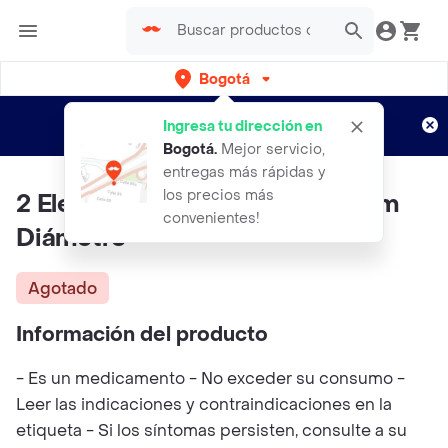
Bogotá
Regístrate
¿Nuevo en Rappi?
y disfruta de
Ingresa tu dirección en
envíos gratis por semanas
Aplican TyC
Bogotá
.
Mejor servicio,
entregas más rápidas y
los precios más
2 Electrodos De Carbono 95 Mm
convenientes!
Diámetro
Agotado
Información del producto
- Es un medicamento - No exceder su consumo -
Leer las indicaciones y contraindicaciones en la
etiqueta - Si los síntomas persisten, consulte a su