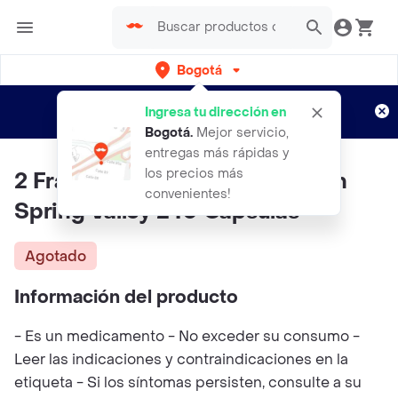
Bogotá
Regístrate
¿Nuevo en Rappi?
y disfruta de
Ingresa tu dirección en
envíos gratis por semanas
Aplican TyC
Bogotá
.
Mejor servicio,
entregas más rápidas y
los precios más
2 Frascos Niacina B3 Free Flush
convenientes!
Spring Valley 240 Cápsulas
Agotado
Información del producto
- Es un medicamento - No exceder su consumo -
Leer las indicaciones y contraindicaciones en la
etiqueta - Si los síntomas persisten, consulte a su