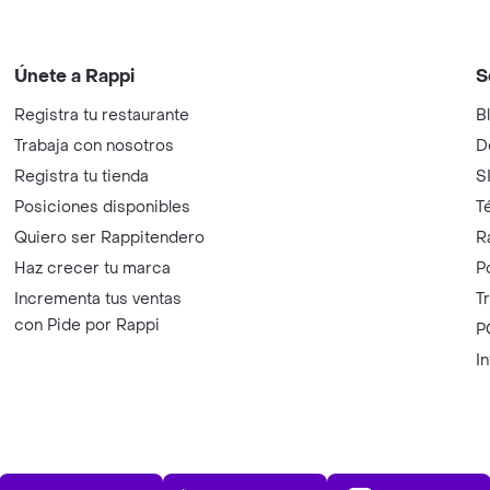
Únete a Rappi
S
Registra tu restaurante
B
Trabaja con nosotros
D
Registra tu tienda
S
Posiciones disponibles
T
Quiero ser Rappitendero
R
Haz crecer tu marca
P
Incrementa tus ventas
T
con Pide por Rappi
P
I
App Store
Play Store
AppGalle