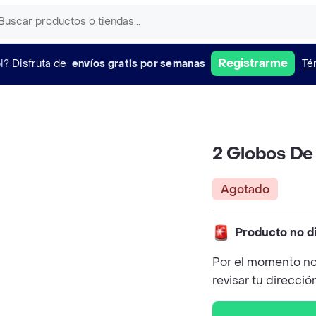
Registrarme
i?
Disfruta de
envíos gratis por semanas
Té
2 Globos De
Agotado
Producto no d
Por el momento no
revisar tu direcció