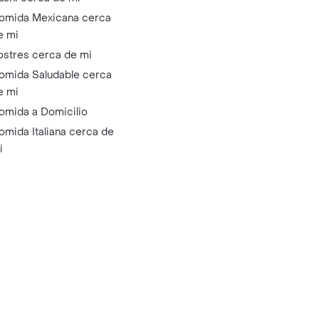
omida Mexicana cerca
e mi
ostres cerca de mi
omida Saludable cerca
e mi
omida a Domicilio
omida Italiana cerca de
i