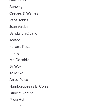
Starbucks
Subway
Crepes & Waffles
Papa John's
Juan Valdez
Sandwich Qbano
Tostao
Karen's Pizza
Frisby
Mc Donald's
Sr Wok
Kokoriko
Arroz Paisa
Hamburguesas El Corral
Dunkin' Donuts
Pizza Hut