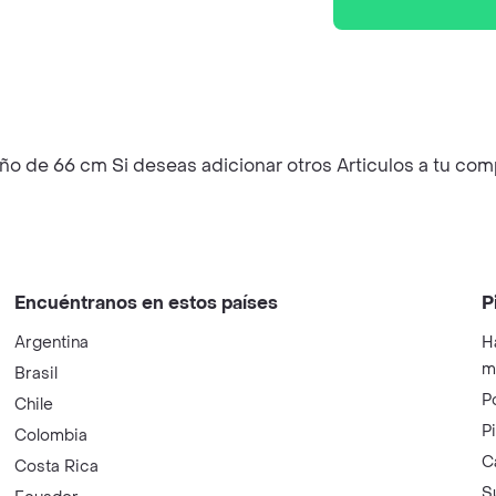
maño de 66 cm Si deseas adicionar otros Articulos a tu co
Encuéntranos en estos países
P
Argentina
H
m
Brasil
P
Chile
P
Colombia
C
Costa Rica
S