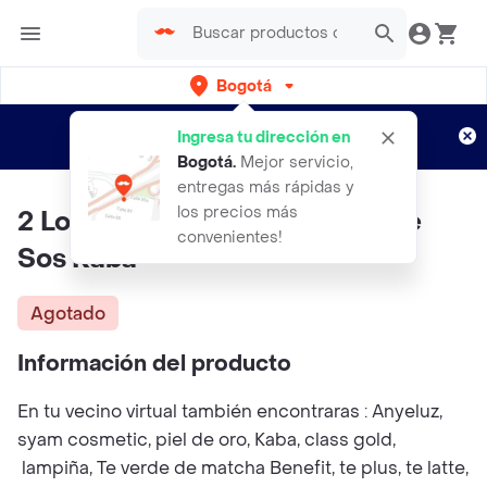
Bogotá
Regístrate
¿Nuevo en Rappi?
y disfruta de
Ingresa tu dirección en
envíos gratis por semanas
Aplican TyC
Bogotá
.
Mejor servicio,
entregas más rápidas y
los precios más
2 Locion Astringente + 1 Parche
convenientes!
Sos Kaba
Agotado
Información del producto
En tu vecino virtual también encontraras : Anyeluz,
syam cosmetic, piel de oro, Kaba, class gold,
lampiña, Te verde de matcha Benefit, te plus, te latte,