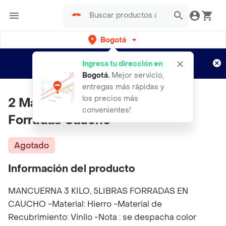
Bogotá
Regístrate
¿Nuevo en Rappi?
y disfruta de
Ingresa tu dirección en
envíos gratis por semanas
Aplican TyC
Bogotá
.
Mejor servicio,
entregas más rápidas y
los precios más
2 Mancuernas 3 Kilo 5libras
convenientes!
Forradas Caucho
Agotado
Información del producto
MANCUERNA 3 KILO, 5LIBRAS FORRADAS EN
CAUCHO -Material: Hierro -Material de
Recubrimiento: Vinilo -Nota : se despacha color