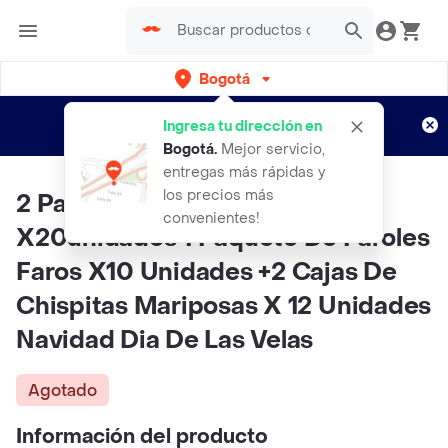
Bogotá
Regístrate
¿Nuevo en Rappi?
y disfruta de
Ingresa tu dirección en
envíos gratis por semanas
Aplican TyC
Bogotá
.
Mejor servicio,
entregas más rápidas y
los precios más
2 Paquetes De Velas 14cm
convenientes!
X20unidades 1 Paquete De Faroles
Faros X10 Unidades +2 Cajas De
Chispitas Mariposas X 12 Unidades
Navidad Dia De Las Velas
Agotado
Información del producto