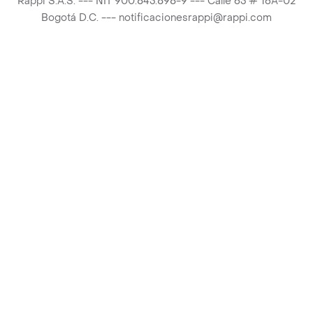
Rappi S.A.S. --- NIT 900.843.898-9 --- Calle 63 # 16A-02
Bogotá D.C. --- notificacionesrappi@rappi.com