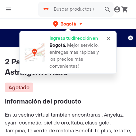
Bogotá
Regístrate
¿Nuevo en Rappi?
y disfruta de
Ingresa tu dirección en
envíos gratis por semanas
Aplican TyC
Bogotá
.
Mejor servicio,
entregas más rápidas y
los precios más
2 Parche Sos + 1 Locion
convenientes!
Astringente Kaba
Agotado
Información del producto
En tu vecino virtual también encontraras : Anyeluz,
syam cosmetic, piel de oro, Kaba, class gold,
lampiña, Te verde de matcha Benefit, te plus, te latte,