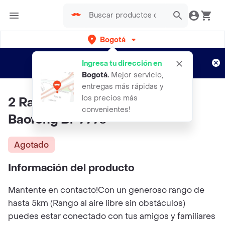
Bogotá
Regístrate
¿Nuevo en Rappi?
y disfruta de
Ingresa tu dirección en
envíos gratis por semanas
Aplican TyC
Bogotá
.
Mejor servicio,
entregas más rápidas y
los precios más
2 Radios De Comunicación
convenientes!
Baofeng Bf-777s
Agotado
Información del producto
Mantente en contacto!Con un generoso rango de
hasta 5km (Rango al aire libre sin obstáculos)
puedes estar conectado con tus amigos y familiares