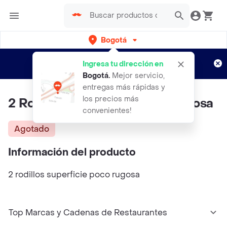
Bogotá
Regístrate
¿Nuevo en Rappi?
y disfruta de
Ingresa tu dirección en
envíos gratis por semanas
Aplican TyC
Bogotá
.
Mejor servicio,
entregas más rápidas y
los precios más
2 Rodillos Superficie Poco Rugosa
convenientes!
Agotado
Información del producto
2 rodillos superficie poco rugosa
Top Marcas y Cadenas de Restaurantes