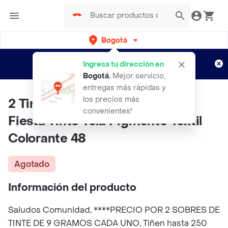
Bogotá
Regístrate
¿Nuevo en Rappi?
y disfruta de
Ingresa tu dirección en
envíos gratis por semanas
Aplican TyC
Bogotá
.
Mejor servicio,
entregas más rápidas y
los precios más
2 Tintura Iris Ropa Color Rojo
convenientes!
Fiesta Tinte Tela Pigmento Textil
Colorante 48
Agotado
Información del producto
Saludos Comunidad, ****PRECIO POR 2 SOBRES DE
TINTE DE 9 GRAMOS CADA UNO, Tiñen hasta 250