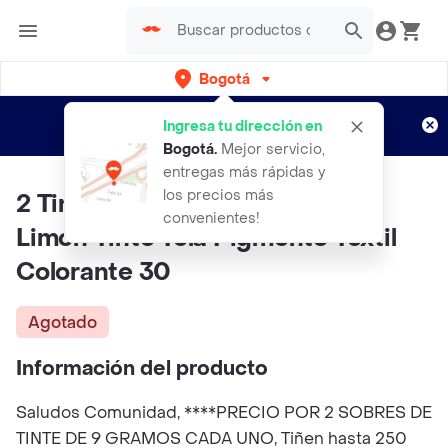
Bogotá
Regístrate
¿Nuevo en Rappi?
y disfruta de
Ingresa tu dirección en
envíos gratis por semanas
Aplican TyC
Bogotá
.
Mejor servicio,
entregas más rápidas y
los precios más
2 Tintura Iris Ropa Color Verde
convenientes!
Limon Tinte Tela Pigmento Textil
Colorante 30
Agotado
Información del producto
Saludos Comunidad, ****PRECIO POR 2 SOBRES DE
TINTE DE 9 GRAMOS CADA UNO, Tiñen hasta 250