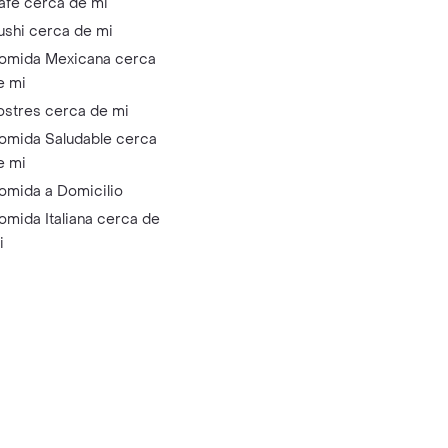
afé cerca de mi
ushi cerca de mi
omida Mexicana cerca
e mi
ostres cerca de mi
omida Saludable cerca
e mi
omida a Domicilio
omida Italiana cerca de
i