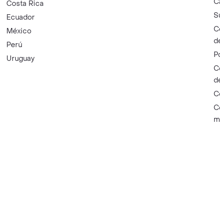
C
Costa Rica
S
Ecuador
C
México
d
Perú
P
Uruguay
C
d
C
C
m