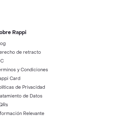
obre Rappi
log
erecho de retracto
IC
érminos y Condiciones
appi Card
olíticas de Privacidad
ratamiento de Datos
QRs
nformación Relevante