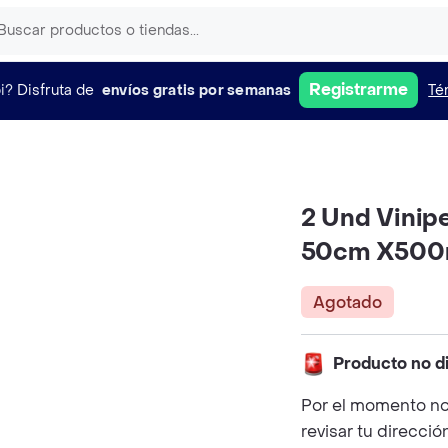
Registrarme
i?
Disfruta de
envíos gratis por semanas
Té
2 Und Vinipe
50cm X500
Agotado
Producto no d
Por el momento no
revisar tu direcció