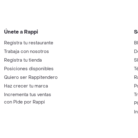
Únete a Rappi
S
Registra tu restaurante
B
Trabaja con nosotros
D
Registra tu tienda
S
Posiciones disponibles
T
Quiero ser Rappitendero
R
Haz crecer tu marca
P
Incrementa tus ventas
T
con Pide por Rappi
P
I