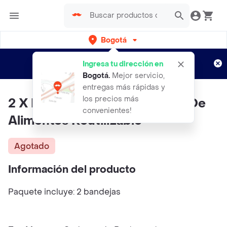
Bogotá
Regístrate
¿Nuevo en Rappi?
y disfruta de
Ingresa tu dirección en
envíos gratis por semanas
Aplican TyC
Bogotá
.
Mejor servicio,
entregas más rápidas y
los precios más
2 X Bandeja De Conservación De
convenientes!
Alimentos Reutilizable
Agotado
Información del producto
Paquete incluye: 2 bandejas