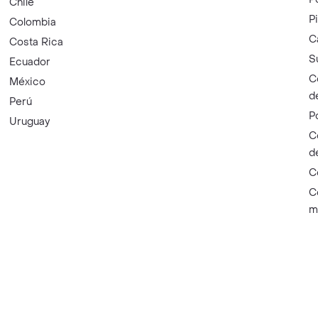
Chile
P
Colombia
C
Costa Rica
S
Ecuador
C
México
d
Perú
P
Uruguay
C
d
C
C
m