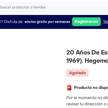
Registrarme
i?
Disfruta de
envíos gratis por semanas
Té
20 Años De Est
1969). Hegemo
Agotado
Producto no disp
Por el momento no di
revisar tu dirección o