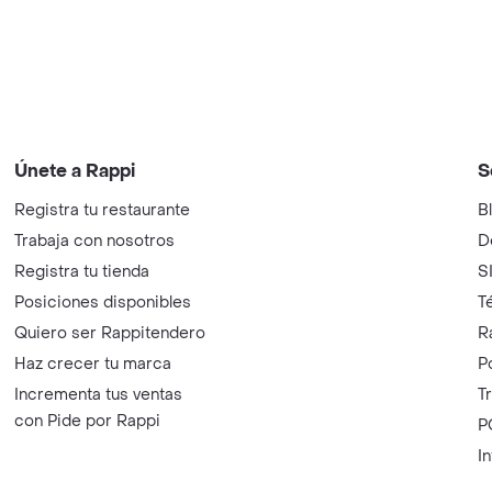
Únete a Rappi
S
Registra tu restaurante
B
Trabaja con nosotros
D
Registra tu tienda
S
Posiciones disponibles
T
Quiero ser Rappitendero
R
Haz crecer tu marca
P
Incrementa tus ventas
T
con Pide por Rappi
P
I