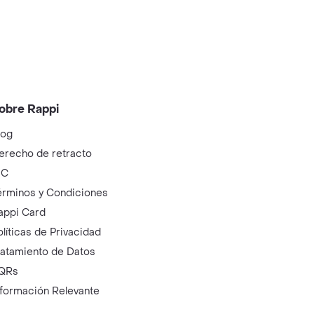
obre Rappi
log
erecho de retracto
IC
érminos y Condiciones
appi Card
olíticas de Privacidad
ratamiento de Datos
QRs
nformación Relevante