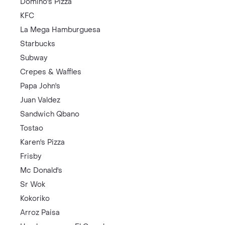
Domino's Pizza
KFC
La Mega Hamburguesa
Starbucks
Subway
Crepes & Waffles
Papa John's
Juan Valdez
Sandwich Qbano
Tostao
Karen's Pizza
Frisby
Mc Donald's
Sr Wok
Kokoriko
Arroz Paisa