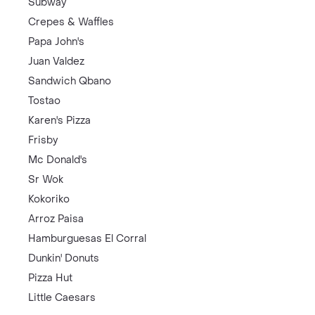
Subway
Crepes & Waffles
Papa John's
Juan Valdez
Sandwich Qbano
Tostao
Karen's Pizza
Frisby
Mc Donald's
Sr Wok
Kokoriko
Arroz Paisa
Hamburguesas El Corral
Dunkin' Donuts
Pizza Hut
Little Caesars