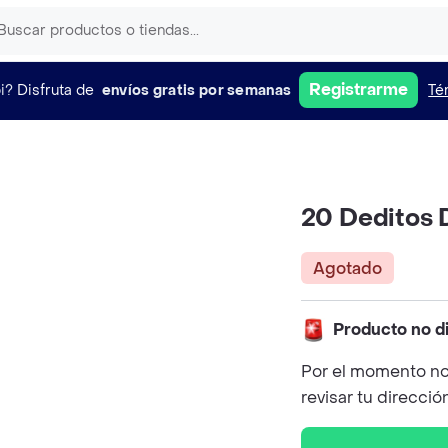
Registrarme
i?
Disfruta de
envíos gratis por semanas
Té
20 Deditos
Agotado
Producto no d
Por el momento no
revisar tu direcció