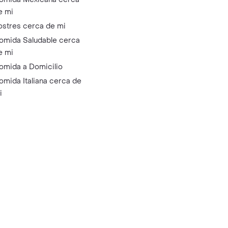
e mi
ostres cerca de mi
omida Saludable cerca
e mi
omida a Domicilio
omida Italiana cerca de
i