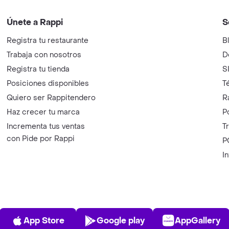
Únete a Rappi
S
Registra tu restaurante
B
Trabaja con nosotros
D
Registra tu tienda
S
Posiciones disponibles
T
Quiero ser Rappitendero
R
Haz crecer tu marca
P
Incrementa tus ventas
T
con Pide por Rappi
P
I
App Store
Play Store
AppGalle
App Store
Google play
AppGallery