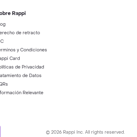
obre Rappi
log
erecho de retracto
IC
érminos y Condiciones
appi Card
olíticas de Privacidad
ratamiento de Datos
QRs
nformación Relevante
ry
©
2026
Rappi Inc. All rights reserved.