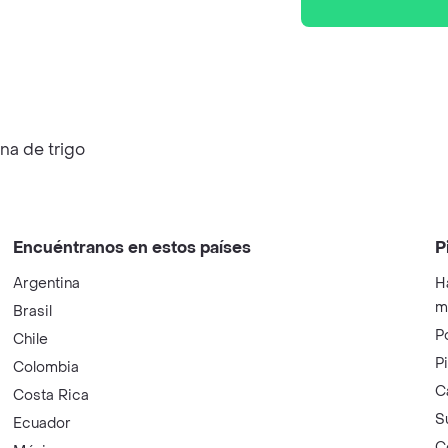
na de trigo
Encuéntranos en estos países
P
Argentina
H
m
Brasil
P
Chile
P
Colombia
C
Costa Rica
S
Ecuador
C