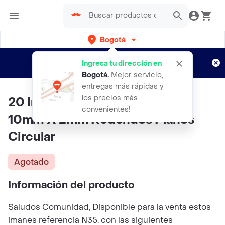
Bogotá
Regístrate
¿Nuevo en Rappi?
y disfruta de
Ingresa tu dirección en
envíos gratis por semanas
Aplican TyC
Bogotá
.
Mejor servicio,
entregas más rápidas y
los precios más
20 Imanes Iman Neodimio N35
convenientes!
10mm X 2mm Redondos Planos
Circular
Agotado
Información del producto
Saludos Comunidad, Disponible para la venta estos
imanes referencia N35. con las siguientes