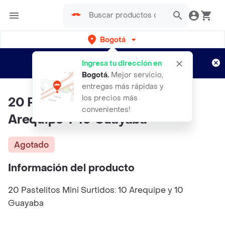
Bogotá
Regístrate
¿Nuevo en Rappi?
y disfruta de
Ingresa tu dirección en
envíos gratis por semanas
Aplican TyC
Bogotá
.
Mejor servicio,
entregas más rápidas y
los precios más
20 Pasteles Mini Mixtos - 10
convenientes!
Arequipe Y 10 Guayaba
Agotado
Información del producto
20 Pastelitos Mini Surtidos: 10 Arequipe y 10
Guayaba