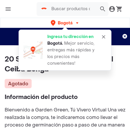
Bogotá
Regístrate
¿Nuevo en Rappi?
y disfruta de
Ingresa tu dirección en
envíos gratis por semanas
Aplican TyC
Bogotá
.
Mejor servicio,
entregas más rápidas y
los precios más
20 Semillas Orgánicas De Árbol
convenientes!
Ceiba Bonga
Agotado
Información del producto
Bienvenido a Garden Green, Tú Vivero Virtual Una vez
realizada la compra, te indicaremos como llevar el
proceso de germinación paso a paso de una manera