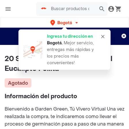
Bogotá
Regístrate
¿Nuevo en Rappi?
y disfruta de
Ingresa tu dirección en
envíos gratis por semanas
Aplican TyC
Bogotá
.
Mejor servicio,
entregas más rápidas y
los precios más
20 Semillas Orgánicas De Árbol
convenientes!
Eucalipto Pellita
Agotado
Información del producto
Bienvenido a Garden Green, Tú Vivero Virtual Una vez
realizada la compra, te indicaremos como llevar el
proceso de germinación paso a paso de una manera