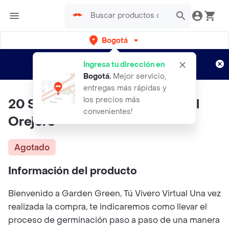
Bogotá
Regístrate
¿Nuevo en Rappi?
y disfruta de
Ingresa tu dirección en
envíos gratis por semanas
Aplican TyC
Bogotá
.
Mejor servicio,
entregas más rápidas y
los precios más
20 Semillas Orgánicas De Árbol
convenientes!
Orejero
Agotado
Información del producto
Bienvenido a Garden Green, Tú Vivero Virtual Una vez
realizada la compra, te indicaremos como llevar el
proceso de germinación paso a paso de una manera