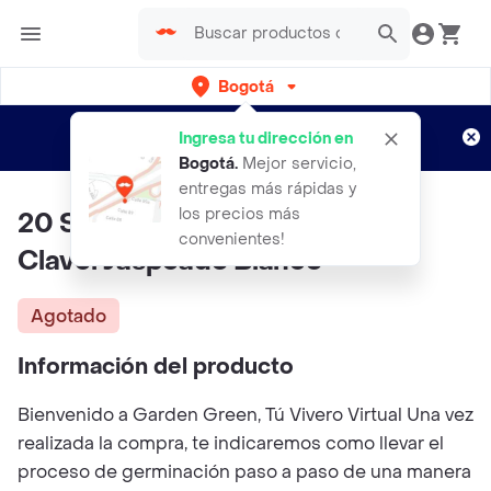
Bogotá
Regístrate
¿Nuevo en Rappi?
y disfruta de
Ingresa tu dirección en
envíos gratis por semanas
Aplican TyC
Bogotá
.
Mejor servicio,
entregas más rápidas y
los precios más
20 Semillas Orgánicas De Flor
convenientes!
Clavel Jaspeado Blanco
Agotado
Información del producto
Bienvenido a Garden Green, Tú Vivero Virtual Una vez
realizada la compra, te indicaremos como llevar el
proceso de germinación paso a paso de una manera