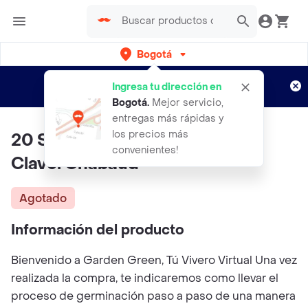
Bogotá
Regístrate
¿Nuevo en Rappi?
y disfruta de
Ingresa tu dirección en
envíos gratis por semanas
Aplican TyC
Bogotá
.
Mejor servicio,
entregas más rápidas y
los precios más
20 Semillas Orgánicas De Flor
convenientes!
Clavel Chabaud
Agotado
Información del producto
Bienvenido a Garden Green, Tú Vivero Virtual Una vez
realizada la compra, te indicaremos como llevar el
proceso de germinación paso a paso de una manera