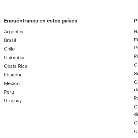
Encuéntranos en estos países
P
Argentina
H
m
Brasil
P
Chile
P
Colombia
C
Costa Rica
S
Ecuador
C
México
d
Perú
P
Uruguay
C
d
C
C