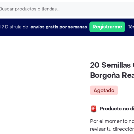
Registrarme
i?
Disfruta de
envíos gratis por semanas
Té
20 Semillas 
Borgoña Rea
Agotado
Producto no d
Por el momento no
revisar tu direcció