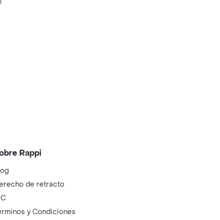
i
obre Rappi
log
erecho de retracto
IC
érminos y Condiciones