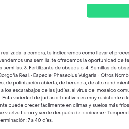
z realizada la compra, te indicaremos como llevar el pro
e vendemos una semilla, te ofrecemos la oportunidad de t
as semillas. 3. Fertilizante de obsequio. 4. Semillas de o
 Borgoña Real. • Especie: Phaseolus Vulgaris. • Otros Nomb
s, de polinización abierta, de herencia, de alto rendimien
a los escarabajos de las judías, al virus del mosaico com
 Esta variedad de judías arbustivas es muy resistente a 
a puede crecer fácilmente en climas y suelos más fríos y
o se vuelve tierno y verde después de cocinarse • Temper
rminación: 7 a 40 días.