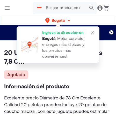
Bogotá
Regístrate
¿Nuevo en Rappi?
y disfruta de
Ingresa tu dirección en
envíos gratis por semanas
Aplican TyC
Bogotá
.
Mejor servicio,
entregas más rápidas y
los precios más
20 Unds Pelota Maciza Grandes
convenientes!
7,8 Cm
Agotado
Información del producto
Excelente precio Diámetro de 7.8 Cm Excelente
Calidad 20 pelotas grandes Incluye 20 pelotas de
caucho maciza , con este juguete puedes estimular