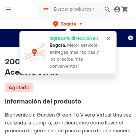
Bogotá
Regístrate
¿Nuevo en Rappi?
y disfruta de
Ingresa tu dirección en
envíos gratis por semanas
Aplican TyC
Bogotá
.
Mejor servicio,
entregas más rápidas y
los precios más
200 Semillas Orgánicas De
convenientes!
Acedera Verde
Agotado
Información del producto
Bienvenido a Garden Green, Tú Vivero Virtual Una vez
realizada la compra, te indicaremos como llevar el
proceso de germinación paso a paso de una manera