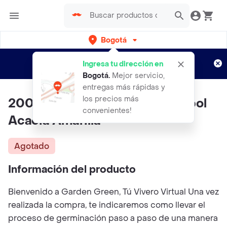
Bogotá
Regístrate
¿Nuevo en Rappi?
y disfruta de
Ingresa tu dirección en
envíos gratis por semanas
Aplican TyC
Bogotá
.
Mejor servicio,
entregas más rápidas y
los precios más
200 Semillas Orgánicas De Árbol
convenientes!
Acacia Amarilla
Agotado
Información del producto
Bienvenido a Garden Green, Tú Vivero Virtual Una vez
realizada la compra, te indicaremos como llevar el
proceso de germinación paso a paso de una manera