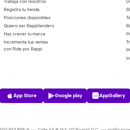
Trabaja con nosotros
D
Registra tu tienda
S
Posiciones disponibles
T
Quiero ser Rappitendero
R
Haz crecer tu marca
P
Incrementa tus ventas
T
con Pide por Rappi
P
I
App Store
Play Store
AppGalle
App Store
Google play
AppGallery
T 900.843.898-9 --- Calle 63 # 16A-02 Bogotá D.C. --- notificac