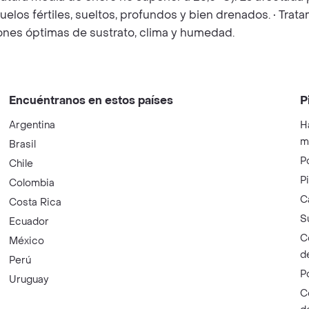
uelos fértiles, sueltos, profundos y bien drenados. • Tra
iones óptimas de sustrato, clima y humedad.
Encuéntranos en estos países
P
Argentina
H
m
Brasil
P
Chile
P
Colombia
C
Costa Rica
S
Ecuador
C
México
d
Perú
P
Uruguay
C