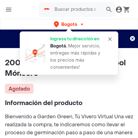
Bogotá
Regístrate
¿Nuevo en Rappi?
y disfruta de
Ingresa tu dirección en
envíos gratis por semanas
Aplican TyC
Bogotá
.
Mejor servicio,
entregas más rápidas y
los precios más
200 Semillas Orgánicas De Árbol
convenientes!
Móncoro
Agotado
Información del producto
Bienvenido a Garden Green, Tú Vivero Virtual Una vez
realizada la compra, te indicaremos como llevar el
proceso de germinación paso a paso de una manera