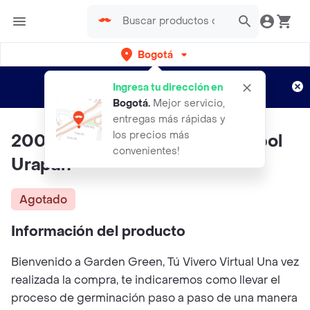
Bogotá
Regístrate
¿Nuevo en Rappi?
y disfruta de
Ingresa tu dirección en
envíos gratis por semanas
Aplican TyC
Bogotá
.
Mejor servicio,
entregas más rápidas y
los precios más
200 Semillas Orgánicas De Árbol
convenientes!
Urapan
Agotado
Información del producto
Bienvenido a Garden Green, Tú Vivero Virtual Una vez
realizada la compra, te indicaremos como llevar el
proceso de germinación paso a paso de una manera