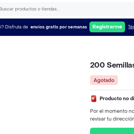
Registrarme
i?
Disfruta de
envíos gratis por semanas
Té
200 Semilla
Agotado
Producto no d
Por el momento no
revisar tu direcció