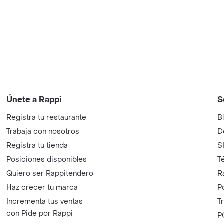
Únete a Rappi
S
Registra tu restaurante
B
Trabaja con nosotros
D
Registra tu tienda
S
Posiciones disponibles
T
Quiero ser Rappitendero
R
Haz crecer tu marca
P
Incrementa tus ventas
T
con Pide por Rappi
P