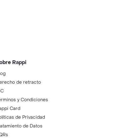
obre Rappi
log
erecho de retracto
IC
érminos y Condiciones
appi Card
olíticas de Privacidad
ratamiento de Datos
QRs