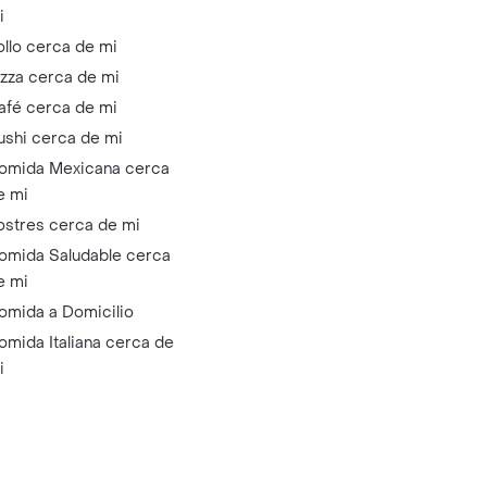
i
ollo cerca de mi
izza cerca de mi
afé cerca de mi
ushi cerca de mi
omida Mexicana cerca
e mi
ostres cerca de mi
omida Saludable cerca
e mi
omida a Domicilio
omida Italiana cerca de
i