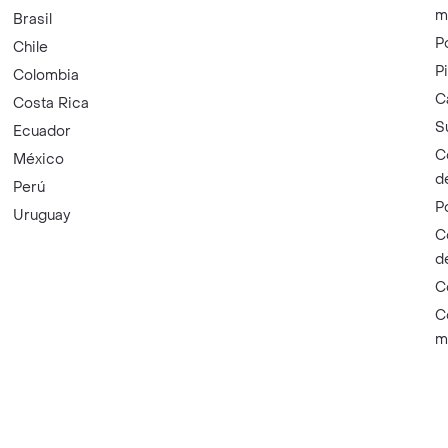
m
Brasil
P
Chile
P
Colombia
C
Costa Rica
S
Ecuador
C
México
d
Perú
P
Uruguay
C
d
C
C
m