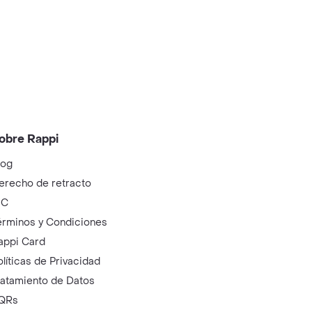
obre Rappi
log
erecho de retracto
IC
érminos y Condiciones
appi Card
olíticas de Privacidad
ratamiento de Datos
QRs