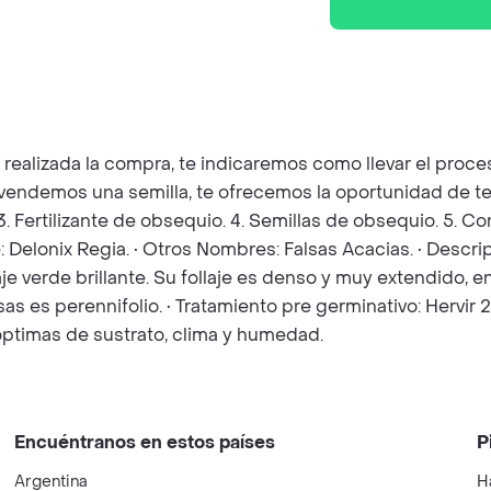
z realizada la compra, te indicaremos como llevar el pro
e vendemos una semilla, te ofrecemos la oportunidad de te
 3. Fertilizante de obsequio. 4. Semillas de obsequio. 5. 
e: Delonix Regia. • Otros Nombres: Falsas Acacias. • Desc
follaje verde brillante. Su follaje es denso y muy extend
s es perennifolio. • Tratamiento pre germinativo: Hervir 2 
óptimas de sustrato, clima y humedad.
Encuéntranos en estos países
P
Argentina
H