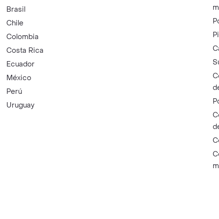
m
Brasil
P
Chile
P
Colombia
C
Costa Rica
S
Ecuador
C
México
d
Perú
P
Uruguay
C
d
C
C
m