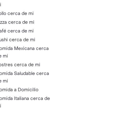
i
ollo cerca de mi
izza cerca de mi
afé cerca de mi
ushi cerca de mi
omida Mexicana cerca
e mi
ostres cerca de mi
omida Saludable cerca
e mi
omida a Domicilio
omida Italiana cerca de
i