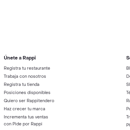
Únete a Rappi
S
Registra tu restaurante
B
Trabaja con nosotros
D
Registra tu tienda
S
Posiciones disponibles
T
Quiero ser Rappitendero
R
Haz crecer tu marca
P
Incrementa tus ventas
T
con Pide por Rappi
P