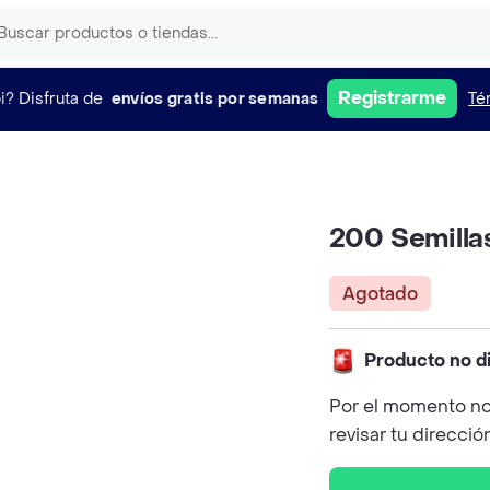
Registrarme
i?
Disfruta de
envíos gratis por semanas
Té
200 Semilla
Agotado
Producto no d
Por el momento no
revisar tu direcció