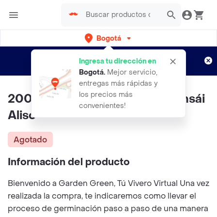
Bogotá
Regístrate
¿Nuevo en Rappi?
y disfruta de
Ingresa tu dirección en
envíos gratis por semanas
Aplican TyC
Bogotá
.
Mejor servicio,
entregas más rápidas y
los precios más
200 Semillas Orgánicas De Bonsái
convenientes!
Aliso
Agotado
Información del producto
Bienvenido a Garden Green, Tú Vivero Virtual Una vez
realizada la compra, te indicaremos como llevar el
proceso de germinación paso a paso de una manera