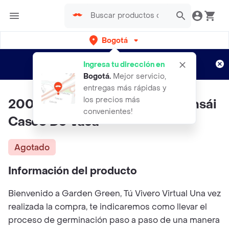
Bogotá
Regístrate
¿Nuevo en Rappi?
y disfruta de
Ingresa tu dirección en
envíos gratis por semanas
Aplican TyC
Bogotá
.
Mejor servicio,
entregas más rápidas y
los precios más
200 Semillas Orgánicas De Bonsái
convenientes!
Casco De Vaca
Agotado
Información del producto
Bienvenido a Garden Green, Tú Vivero Virtual Una vez
realizada la compra, te indicaremos como llevar el
proceso de germinación paso a paso de una manera