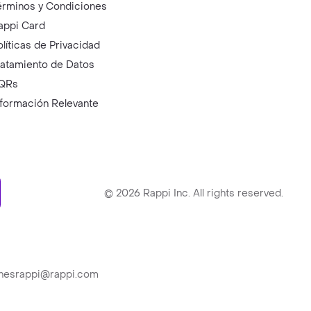
érminos y Condiciones
appi Card
olíticas de Privacidad
ratamiento de Datos
QRs
nformación Relevante
ry
©
2026
Rappi Inc. All rights reserved.
ionesrappi@rappi.com