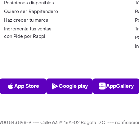
Posiciones disponibles
T
Quiero ser Rappitendero
R
Haz crecer tu marca
P
Incrementa tus ventas
T
con Pide por Rappi
P
I
App Store
Play Store
AppGalle
App Store
Google play
AppGallery
T 900.843.898-9 --- Calle 63 # 16A-02 Bogotá D.C. --- notificac