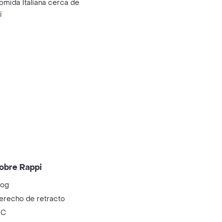
omida Italiana cerca de
i
obre Rappi
log
erecho de retracto
IC