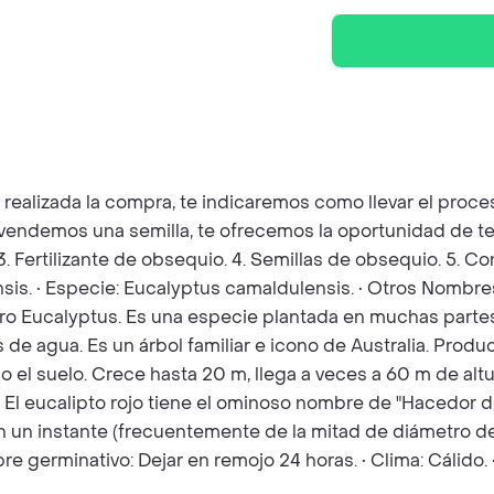
z realizada la compra, te indicaremos como llevar el pro
e vendemos una semilla, te ofrecemos la oportunidad de te
 3. Fertilizante de obsequio. 4. Semillas de obsequio. 5. 
is. • Especie: Eucalyptus camaldulensis. • Otros Nombres:
nero Eucalyptus. Es una especie plantada en muchas parte
de agua. Es un árbol familiar e icono de Australia. Pro
ndo el suelo. Crece hasta 20 m, llega a veces a 60 m de alt
. El eucalipto rojo tiene el ominoso nombre de "Hacedor 
 un instante (frecuentemente de la mitad de diámetro de
pre germinativo: Dejar en remojo 24 horas. • Clima: Cálid