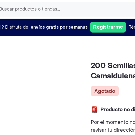
Registrarme
i?
Disfruta de
envíos gratis por semanas
Té
200 Semilla
Camaldulens
Agotado
Producto no d
Por el momento no
revisar tu direcció