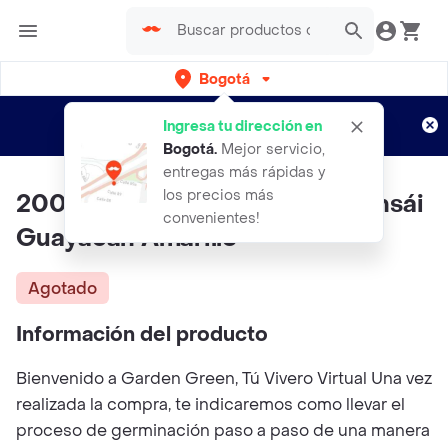
Bogotá
Regístrate
¿Nuevo en Rappi?
y disfruta de
Ingresa tu dirección en
envíos gratis por semanas
Aplican TyC
Bogotá
.
Mejor servicio,
entregas más rápidas y
los precios más
200 Semillas Orgánicas De Bonsái
convenientes!
Guayacan Amarillo
Agotado
Información del producto
Bienvenido a Garden Green, Tú Vivero Virtual Una vez
realizada la compra, te indicaremos como llevar el
proceso de germinación paso a paso de una manera