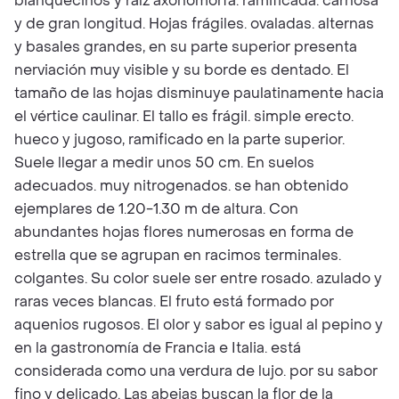
blanquecinos y raíz axonomorfa. ramificada. carnosa
y de gran longitud. Hojas frágiles. ovaladas. alternas
y basales grandes, en su parte superior presenta
nerviación muy visible y su borde es dentado. El
tamaño de las hojas disminuye paulatinamente hacia
el vértice caulinar. El tallo es frágil. simple erecto.
hueco y jugoso, ramificado en la parte superior.
Suele llegar a medir unos 50 cm. En suelos
adecuados. muy nitrogenados. se han obtenido
ejemplares de 1.20-1.30 m de altura. Con
abundantes hojas flores numerosas en forma de
estrella que se agrupan en racimos terminales.
colgantes. Su color suele ser entre rosado. azulado y
raras veces blancas. El fruto está formado por
aquenios rugosos. El olor y sabor es igual al pepino y
en la gastronomía de Francia e Italia. está
considerada como una verdura de lujo. por su sabor
fino y delicado. Las abejas buscan la flor de la