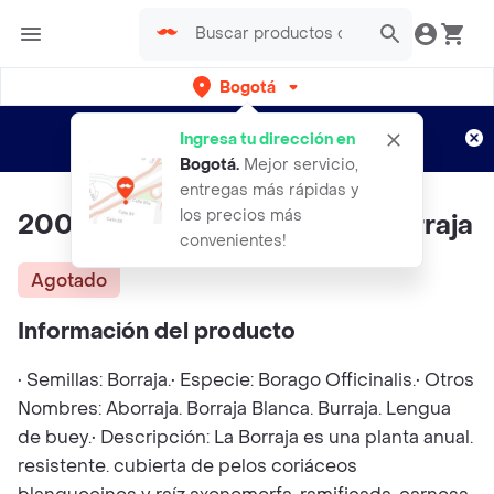
Bogotá
Regístrate
¿Nuevo en Rappi?
y disfruta de
Ingresa tu dirección en
envíos gratis por semanas
Aplican TyC
Bogotá
.
Mejor servicio,
entregas más rápidas y
los precios más
200 Semillas Orgánicas De Borraja
convenientes!
Agotado
Información del producto
• Semillas: Borraja.• Especie: Borago Officinalis.• Otros
Nombres: Aborraja. Borraja Blanca. Burraja. Lengua
de buey.• Descripción: La Borraja es una planta anual.
resistente. cubierta de pelos coriáceos