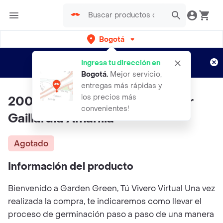
Bogotá
Regístrate
¿Nuevo en Rappi?
y disfruta de
Ingresa tu dirección en
envíos gratis por semanas
Aplican TyC
Bogotá
.
Mejor servicio,
entregas más rápidas y
los precios más
200 Semillas Orgánicas De Flor
convenientes!
Gaillardia Amarilla
Agotado
Información del producto
Bienvenido a Garden Green, Tú Vivero Virtual Una vez
realizada la compra, te indicaremos como llevar el
proceso de germinación paso a paso de una manera