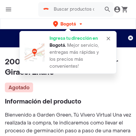
Bogotá
Regístrate
¿Nuevo en Rappi?
y disfruta de
Ingresa tu dirección en
envíos gratis por semanas
Aplican TyC
Bogotá
.
Mejor servicio,
entregas más rápidas y
los precios más
200 Semillas Orgánicas De Flor
convenientes!
Girasol Enano
Agotado
Información del producto
Bienvenido a Garden Green, Tú Vivero Virtual Una vez
realizada la compra, te indicaremos como llevar el
proceso de germinación paso a paso de una manera