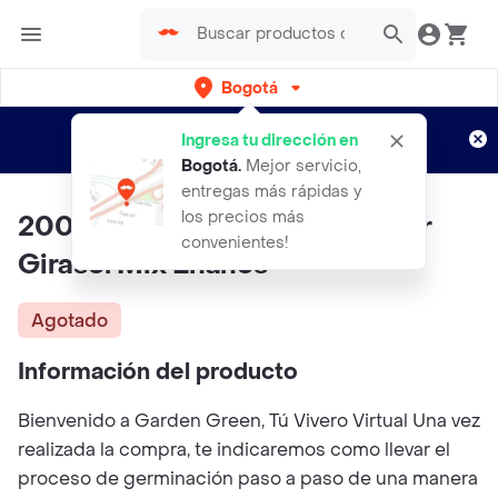
Bogotá
Regístrate
¿Nuevo en Rappi?
y disfruta de
Ingresa tu dirección en
envíos gratis por semanas
Aplican TyC
Bogotá
.
Mejor servicio,
entregas más rápidas y
los precios más
200 Semillas Orgánicas De Flor
convenientes!
Girasol Mix Enanos
Agotado
Información del producto
Bienvenido a Garden Green, Tú Vivero Virtual Una vez
realizada la compra, te indicaremos como llevar el
proceso de germinación paso a paso de una manera