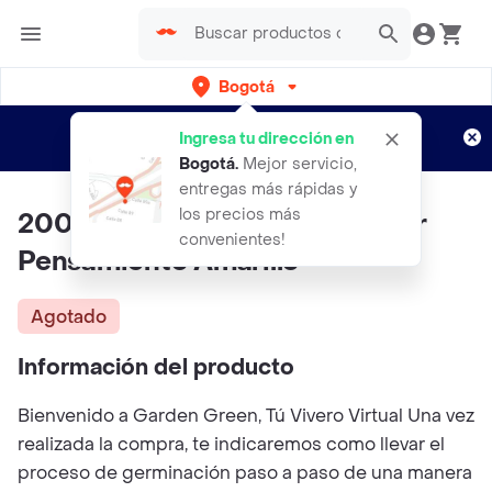
Bogotá
Regístrate
¿Nuevo en Rappi?
y disfruta de
Ingresa tu dirección en
envíos gratis por semanas
Aplican TyC
Bogotá
.
Mejor servicio,
entregas más rápidas y
los precios más
200 Semillas Orgánicas De Flor
convenientes!
Pensamiento Amarillo
Agotado
Información del producto
Bienvenido a Garden Green, Tú Vivero Virtual Una vez
realizada la compra, te indicaremos como llevar el
proceso de germinación paso a paso de una manera