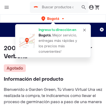
Bogotá
Regístrate
¿Nuevo en Rappi?
y disfruta de
Ingresa tu dirección en
envíos gratis por semanas
Aplican TyC
Bogotá
.
Mejor servicio,
entregas más rápidas y
los precios más
200 Semillas Orgánicas De Flor
convenientes!
Verbena
Agotado
Información del producto
Bienvenido a Garden Green, Tú Vivero Virtual Una vez
realizada la compra, te indicaremos como llevar el
proceso de germinación paso a paso de una manera