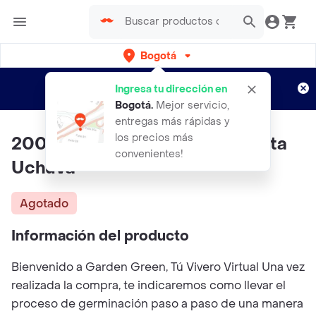
Bogotá
Regístrate
¿Nuevo en Rappi?
y disfruta de
Ingresa tu dirección en
envíos gratis por semanas
Aplican TyC
Bogotá
.
Mejor servicio,
entregas más rápidas y
los precios más
200 Semillas Orgánicas De Fruta
convenientes!
Uchuva
Agotado
Información del producto
Bienvenido a Garden Green, Tú Vivero Virtual Una vez
realizada la compra, te indicaremos como llevar el
proceso de germinación paso a paso de una manera