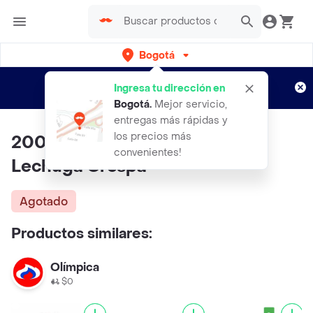
Bogotá
Regístrate
¿Nuevo en Rappi?
y disfruta de
Ingresa tu dirección en
envíos gratis por semanas
Aplican TyC
Bogotá
.
Mejor servicio,
entregas más rápidas y
los precios más
200 Semillas Orgánicas De
convenientes!
Lechuga Crespa
Agotado
Productos similares:
Olímpica
$0