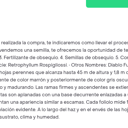
z realizada la compra, te indicaremos como llevar el pro
e vendemos una semilla, te ofrecemos la oportunidad de te
 3. Fertilizante de obsequio. 4. Semillas de obsequio. 5. 
cie: Retrophyllum Rospigliossi. • Otros Nombres: Diablo F
hojas perennes que alcanza hasta 45 m de altura y 1,8 m d
nte de color marrón y posteriormente de color gris oscur
o y madurando. Las ramas firmes y ascendentes se extien
tas son aplanadas con una base decurrente enlazadas a
entan una apariencia similar a escamas. Cada foliolo mid
ación evidente. A lo largo del haz y en el envés de las h
sustrato, clima y humedad.