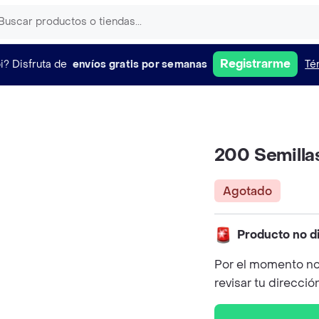
Registrarme
i?
Disfruta de
envíos gratis por semanas
Té
200 Semilla
Agotado
Producto no d
Por el momento no
revisar tu direcció