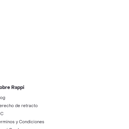
obre Rappi
log
erecho de retracto
IC
érminos y Condiciones