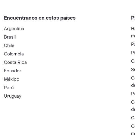
Encuéntranos en estos países
P
Argentina
H
m
Brasil
P
Chile
P
Colombia
C
Costa Rica
S
Ecuador
C
México
d
Perú
P
Uruguay
C
d
C
C
m