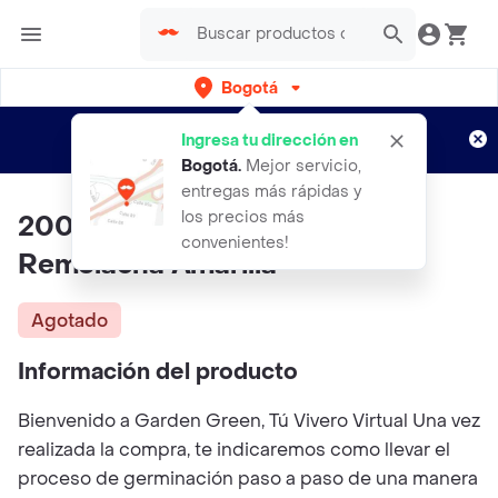
Bogotá
Regístrate
¿Nuevo en Rappi?
y disfruta de
Ingresa tu dirección en
envíos gratis por semanas
Aplican TyC
Bogotá
.
Mejor servicio,
entregas más rápidas y
los precios más
200 Semillas Orgánicas De
convenientes!
Remolacha Amarilla
Agotado
Información del producto
Bienvenido a Garden Green, Tú Vivero Virtual Una vez
realizada la compra, te indicaremos como llevar el
proceso de germinación paso a paso de una manera