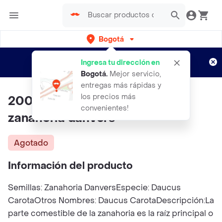
Bogotá
Regístrate
¿Nuevo en Rappi?
y disfruta de
Ingresa tu dirección en
envíos gratis por semanas
Aplican TyC
Bogotá
.
Mejor servicio,
entregas más rápidas y
los precios más
200 semillas Organicas de
convenientes!
zanahoria danvers
Agotado
Información del producto
Semillas: Zanahoria DanversEspecie: Daucus
CarotaOtros Nombres: Daucus CarotaDescripción:La
parte comestible de la zanahoria es la raíz principal o